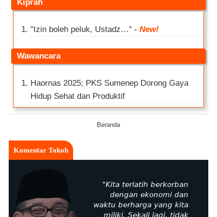
kiprah
"Izin boleh peluk, Ustadz…"
-
New!
wawancara
Haornas 2025; PKS Sumenep Dorong Gaya
Hidup Sehat dan Produktif
Beranda
Komentar Tokoh
"Kita terlatih berkorban
dengan ekonomi dan
waktu berharga yang kita
miliki. Sekali lagi, tidak