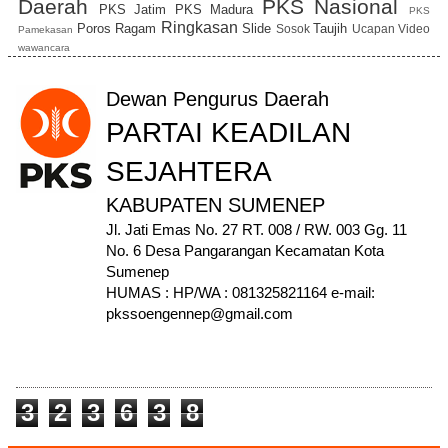
Daerah
PKS Nasional
PKS Jatim
PKS Madura
PKS
Ringkasan
Poros
Ragam
Slide
Taujih
Sosok
Ucapan
Video
Pamekasan
wawancara
Dewan Pengurus Daerah
PARTAI KEADILAN
SEJAHTERA
KABUPATEN SUMENEP
Jl. Jati Emas No. 27 RT. 008 / RW. 003 Gg. 11
No. 6 Desa Pangarangan Kecamatan Kota
Sumenep
HUMAS : HP/WA : 081325821164 e-mail:
pkssoengennep@gmail.com
PAGEVIEW
3
2
3
6
3
8