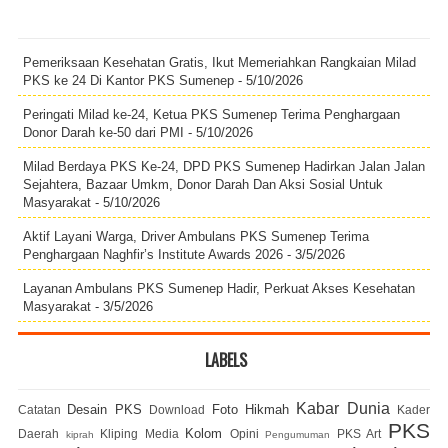
Pemeriksaan Kesehatan Gratis, Ikut Memeriahkan Rangkaian Milad
PKS ke 24 Di Kantor PKS Sumenep
- 5/10/2026
Peringati Milad ke-24, Ketua PKS Sumenep Terima Penghargaan
Donor Darah ke-50 dari PMI
- 5/10/2026
Milad Berdaya PKS Ke-24, DPD PKS Sumenep Hadirkan Jalan Jalan
Sejahtera, Bazaar Umkm, Donor Darah Dan Aksi Sosial Untuk
Masyarakat
- 5/10/2026
Aktif Layani Warga, Driver Ambulans PKS Sumenep Terima
Penghargaan Naghfir’s Institute Awards 2026
- 3/5/2026
Layanan Ambulans PKS Sumenep Hadir, Perkuat Akses Kesehatan
Masyarakat
- 3/5/2026
LABELS
Kabar Dunia
Desain PKS
Foto
Hikmah
Catatan
Download
Kader
PKS
Kolom
Daerah
Kliping Media
Opini
PKS Art
kiprah
Pengumuman